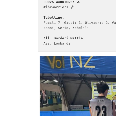
FORZA WARRIORS!
 🔥

#ibrwarriors 🏀

Tabellino:
Fucili 7, Giusti 1, Olivierio 2, Va
Zanni, Serio, Xehelili.

All. Darderi Mattia 

Ass. Lombardi