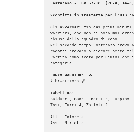
Castenaso - IBR 62-18  (20-4, 14-8,
Sconfitta in trasferta per l'U13 co
Gli avversari fin dai primi minuti 
warriors, che non si sono mai arres
chiusa della squadra di casa.

Nel secondo tempo Castenaso prova a
ragazzi provano a giocare senza mol
Partita complicata per Rimini che i
categoria.

FORZA WARRIORS!
 🔥

#ibrwarriors 🏀

Tabellino:
Balducci, Banci, Berti 3, Luppino 1
Tosi, Turci 4, Zoffoli 2. 

All.: Intorcia 

Ass.: Miriello