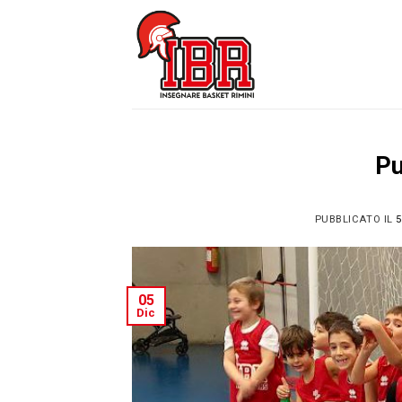
Skip
to
content
Pu
PUBBLICATO IL
5
05
Dic