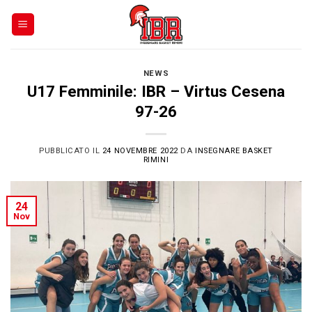
Skip
to
content
NEWS
U17 Femminile: IBR – Virtus Cesena
97-26
PUBBLICATO IL
24 NOVEMBRE 2022
DA
INSEGNARE BASKET
RIMINI
24
Nov