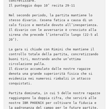
concretizzare.

Il punteggio dopo 10’ recita 29-11

Nel secondo periodo, la partita mantiene lo 
stesso divario. Cesena fatica a causa di un 
calo fisico e mentale dovuto all’inesperienza. 
Il divario con le avversarie è cresciuto alla 
sirena che precede l’intervallo lungo (22-5 al 
20’).

La gara si chiude con Rimini che mantiene il 
controllo totale della partita, concretizzando 
buoni tiri, mostrando anche un’ottima 
circolazione palla.

Il divario accumulato dalle nostre ragazze 
denota una grande superiorità fisica che si 
evidenzia nei numerosi rimbalzi in attacco 
conquistati.

Partita dominata, in cui 5 delle nostre ragazze 
raggiungono la doppia cifra, che servirà alle 
nostre IBR PHOENIX per coltivare la fiducia e 
la padronanza del campo per le future partite. 
