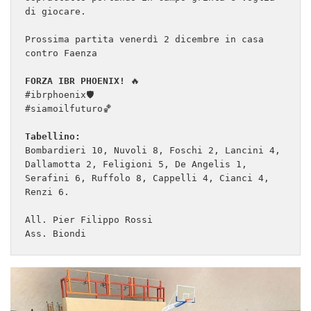
di giocare.

Prossima partita venerdì 2 dicembre in casa 
contro Faenza

FORZA IBR PHOENIX!
 🔥

#ibrphoenix🛡

#siamoilfuturo🏀

Tabellino:
Bombardieri 10, Nuvoli 8, Foschi 2, Lancini 4, 
Dallamotta 2, Feligioni 5, De Angelis 1, 
Serafini 6, Ruffolo 8, Cappelli 4, Cianci 4, 
Renzi 6.

All. Pier Filippo Rossi

Ass. Biondi