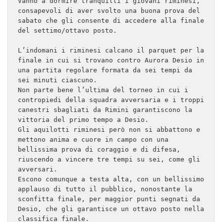
Vanno a dormire tranquilli i giovani riminesi, 
consapevoli di aver svolto una buona prova del 
sabato che gli consente di accedere alla finale 
del settimo/ottavo posto.

L’indomani i riminesi calcano il parquet per la 
finale in cui si trovano contro Aurora Desio in 
una partita regolare formata da sei tempi da 
sei minuti ciascuno.

Non parte bene l’ultima del torneo in cui i 
contropiedi della squadra avversaria e i troppi 
canestri sbagliati da Rimini garantiscono la 
vittoria del primo tempo a Desio.

Gli aquilotti riminesi però non si abbattono e 
mettono anima e cuore in campo con una 
bellissima prova di coraggio e di difesa, 
riuscendo a vincere tre tempi su sei, come gli 
avversari.

Escono comunque a testa alta, con un bellissimo 
applauso di tutto il pubblico, nonostante la 
sconfitta finale, per maggior punti segnati da 
Desio, che gli garantisce un ottavo posto nella 
classifica finale. 
