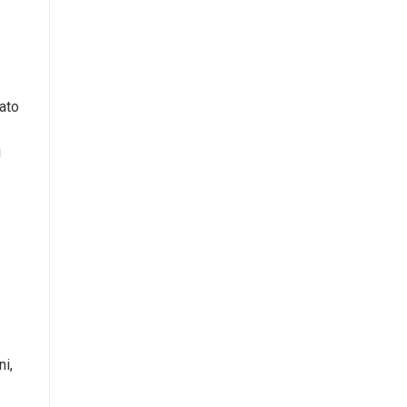
tato
i
ni,