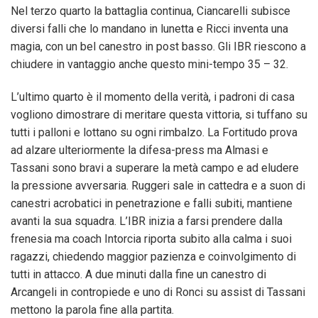
Nel terzo quarto la battaglia continua, Ciancarelli subisce
diversi falli che lo mandano in lunetta e Ricci inventa una
magia, con un bel canestro in post basso. Gli IBR riescono a
chiudere in vantaggio anche questo mini-tempo 35 – 32.
L’ultimo quarto è il momento della verità, i padroni di casa
vogliono dimostrare di meritare questa vittoria, si tuffano su
tutti i palloni e lottano su ogni rimbalzo. La Fortitudo prova
ad alzare ulteriormente la difesa-press ma Almasi e
Tassani sono bravi a superare la metà campo e ad eludere
la pressione avversaria. Ruggeri sale in cattedra e a suon di
canestri acrobatici in penetrazione e falli subiti, mantiene
avanti la sua squadra. L’IBR inizia a farsi prendere dalla
frenesia ma coach Intorcia riporta subito alla calma i suoi
ragazzi, chiedendo maggior pazienza e coinvolgimento di
tutti in attacco. A due minuti dalla fine un canestro di
Arcangeli in contropiede e uno di Ronci su assist di Tassani
mettono la parola fine alla partita.