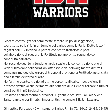
Giocare contro i grandi nomi mette sempre un po' di soggezione,
soprattutto se lo si fa in un tempio del basket come la Furla. Detto fatto, i
ragazzi dell'IBR iniziano la partita con scelte frettolose e poca
collaborazione di squadra, la Fortitudo ne approfitta segnando con
continuità dall'arco.
Nel secondo quarto la tensione lascia spazio alla concentrazione e lo si
vede subito dalle collaborazioni offensive e dal coinvolgimento di tutti i
compagni ma qualche errore di troppo al tiro tiene la Fortitudo agganciata
fino alla fine del terzo quarto.
Nell'ultimo quarto, grazie ad ottime percentuali dal campo, avviene il
distacco definitivo che permette alla squadra di Miriello di tornare a Rimini
con 2 punti in più in classifica.
Prossimo appuntamento Mercoledì 30 gennaio ore 19:15 al Pala SGR di
Santarcangelo per il match importantissimo contro BSL San Lazzaro.
Ginnastica Fortitudo 42 – Insegnare Basket Rimini 72 (14-15; 24-35; 33-45)