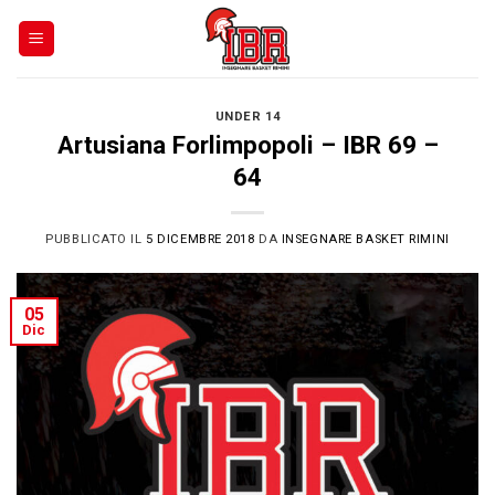
Skip
to
content
UNDER 14
Artusiana Forlimpopoli – IBR 69 –
64
PUBBLICATO IL
5 DICEMBRE 2018
DA
INSEGNARE BASKET RIMINI
05
Dic