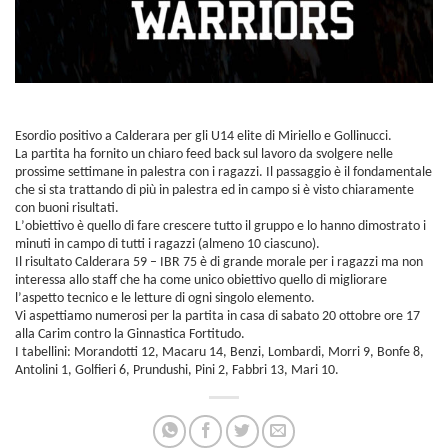
Esordio positivo a Calderara per gli U14 elite di Miriello e Gollinucci.
La partita ha fornito un chiaro feed back sul lavoro da svolgere nelle
prossime settimane in palestra con i ragazzi. Il passaggio è il fondamentale
che si sta trattando di più in palestra ed in campo si è visto chiaramente
con buoni risultati.
L’obiettivo è quello di fare crescere tutto il gruppo e lo hanno dimostrato i
minuti in campo di tutti i ragazzi (almeno 10 ciascuno).
Il risultato Calderara 59 – IBR 75 è di grande morale per i ragazzi ma non
interessa allo staff che ha come unico obiettivo quello di migliorare
l’aspetto tecnico e le letture di ogni singolo elemento.
Vi aspettiamo numerosi per la partita in casa di sabato 20 ottobre ore 17
alla Carim contro la Ginnastica Fortitudo.
I tabellini: Morandotti 12, Macaru 14, Benzi, Lombardi, Morri 9, Bonfe 8,
Antolini 1, Golfieri 6, Prundushi, Pini 2, Fabbri 13, Mari 10.