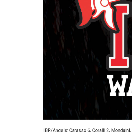
IBR/Angels: Carasso 6, Coralli 2, Mondaini, 