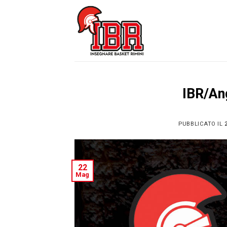
Skip
to
content
IBR/An
PUBBLICATO IL
22
Mag