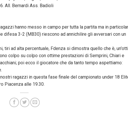
6. All. Bernardi Ass. Badioli
 ragazzi hanno messo in campo per tutta la partita ma in particola
 difesa 3-2 (MB30) riescono ad annichilire gli avversari con un
mi, tiri ad alta percentuale, Fdenza si dimostra quello che è, un'ot
ono colpo su colpo con ottime prestazioni di Semprini, Chiari e
Bacchiani; poi ecco il giocatore che da tanto tempo aspettiamo:
.
 nostri ragazzi in questa fase finale del campionato under 18 Elit
o Piacenza alle 19.30.