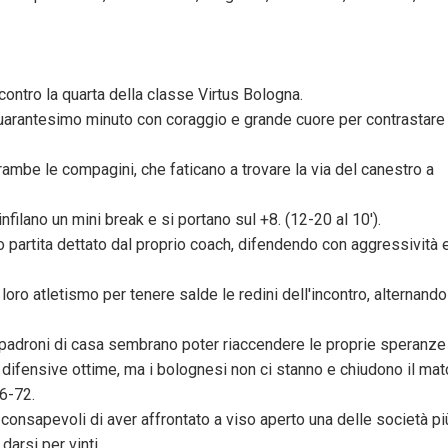
 contro la quarta della classe Virtus Bologna.
quarantesimo minuto con coraggio e grande cuore per contrastare 
rambe le compagini, che faticano a trovare la via del canestro a
infilano un mini break e si portano sul +8. (12-20 al 10').
o partita dettato dal proprio coach, difendendo con aggressività 
il loro atletismo per tenere salde le redini dell'incontro, alternando
, i padroni di casa sembrano poter riaccendere le proprie speranze
 difensive ottime, ma i bolognesi non ci stanno e chiudono il mat
56-72.
 consapevoli di aver affrontato a viso aperto una delle società pi
darsi per vinti.