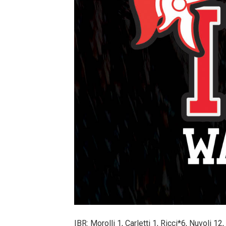
IBR: Morolli 1, Carletti 1, Ricci*6, Nuvoli 