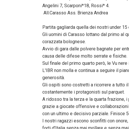
Angelini 7, Scarponi*18, Rossi* 4.
All.Carasso Ass. Brienza Andrea
Partita gagliarda quella dei nostri under 15
Gli uomini di Carasso lottano dal primo al 
corazzata bolognese.
Avvio di gara dalle polvere bagnate per ent
causa delle difese molto serrate e fisiche.
Sul finale del primo quarto però, le Vu nere 
L'IBR non molla e continua a seguire il pian
generosità.
Gli ospiti sono costretti a ricorrere a tutto 
costantemente i protagonisti sul parquet.
A ridosso tra la terza e la quarta frazione
grazie a giocate offensive e collaborazioni
con un ultimo e decisivo parziale. Finisce 
I nostri ragazzi escono sconfitti con onore,
forti d'Italia senza mai mollare e senza mai 