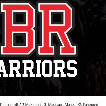
12, Pasquarella* 2,Mazzocchi 3, Magnani , Mancini*2, Faneschi,