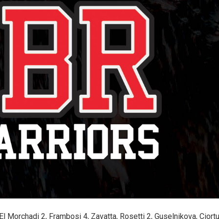
 El Morchadi 2, Frambosi 4, Zavatta, Rosetti 2, Guselnikova, Ciortu