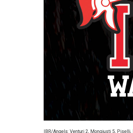
IBR/Angels: Venturi 2, Mongiusti 5, Piselli,