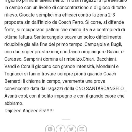
il giorno prima in allenamento. I nostri ragazzi si presentano
in campo con un livello di concentrazione e di gioco di tutto
rilievo. Giocate semplici ma efficaci contro la zona 2-3
proposta sin dall'inizio da Coach Ferro. Si corre, si difende
forte, si recuperano palloni che danno il via a contropiedi di
ottima fattura. Santarcangelo scava un solco difficilmente
ricucibile già alla fine del primo tempo. Campajola e Bugli,
con due super prestazioni, non fanno rimpiangere Guziur e
Carasso, Semprini domina al rimbalzo,Chiari, Bacchiani,
Vandi e Coralli giocano con grande intensità, Mondaini e
Tognacci si fanno trovare sempre pronti quando Coach
Bernardi li chiama in campo, veramente una prova
convincente data dai ragazzi della CNO SANTARCANGELO….
Avanti così, con il solito impegno e con il grande cuore che
abbiamo.
Dajeeee Angeeeels!!!!!!