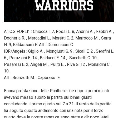
A.I.C.S FORLI’ : Chiocca I. 7, Rossi L. 8, Andrini A. , Fabbri A. ,
Dogheria R. , Mercadini L., Moretti C. 2, Marrocco M. , Serra
N. 9, Baldassarri E. All. : Domeniconi C.
IBR/Angels : Giglio A. , Mongiusti G. 9 , Sicali E. 2 , Serafini L.
6 , Perazzini E. 14 , Balducci E. 14 , Sacchetti G. 10 ,
Pesaresi E. 2, Angeli M. , Puliti E. , Riva G. 12 , Monaldini C.
10 .
All. : Bronzetti M. , Caporaso F.
Buona prestazione delle Panthers che dopo i primi minuti
avevano messo subito la partita sui binari giusti
concludendo il primo quarto sul 7 a 21. Il resto della partita
ha seguito questo andamento con una nota per il terzo
quarto dove le nostre ragazze sono state a dir poco letali