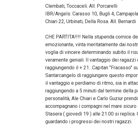
Clembati, Toccaceli. All. Porcarelli
IBR/Angels: Carasso 10, Bugli 4, Campajola 2
Chiari 22, Urbinati, Della Rosa. All. Bernardi
CHE PARTITA!!!! Nella stupenda cornice del 
emozionante, vinta meritatamente dai nostri
voglia di vincere determinando subito il ris
veramente geniali. Il vantaggio dei ragazzi
raggiungendo il + 21…Capitan "Fracasso" suo
Santarcangelo di raggiungere questo importa
il vantaggio e perdiamo di ritmo, sia in atta
raggiungendo a 5 minuti dal termine della pa
personalità, Ale Chiari e Carlo Guziur pre
accompagnano i compagni nel mare sicuro 
Stasera ( giovedì 19 ) alle 21.00 si replica.
guardando i progressi dei nostri ragazzi.