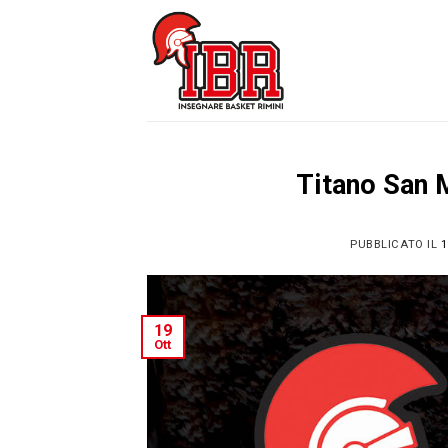
Skip
to
content
Titano San 
PUBBLICATO IL
1
19
Ott