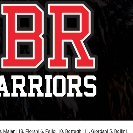
Maiani 18, Fiorani 6, Felici 10, Botteghi 11, Giordani 5, Bollini,