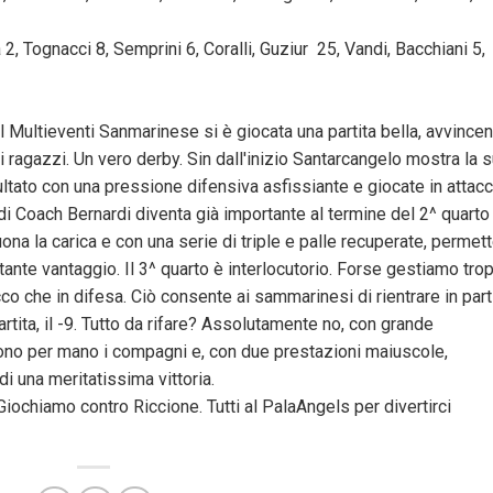
, Tognacci 8, Semprini 6, Coralli, Guziur 25, Vandi, Bacchiani 5,
Multieventi Sanmarinese si è giocata una partita bella, avvincen
 ragazzi. Un vero derby. Sin dall'inizio Santarcangelo mostra la 
ultato con una pressione difensiva asfissiante e giocate in attac
 di Coach Bernardi diventa già importante al termine del 2^ quarto
na la carica e con una serie di triple e palle recuperate, permett
nte vantaggio. Il 3^ quarto è interlocutorio. Forse gestiamo tro
cco che in difesa. Ciò consente ai sammarinesi di rientrare in part
rtita, il -9. Tutto da rifare? Assolutamente no, con grande
ndono per mano i compagni e, con due prestazioni maiuscole,
di una meritatissima vittoria.
 Giochiamo contro Riccione. Tutti al PalaAngels per divertirci