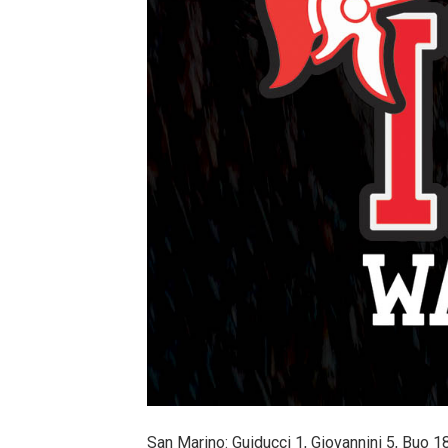
San Marino: Guiducci 1, Giovannini 5, Buo 18, 