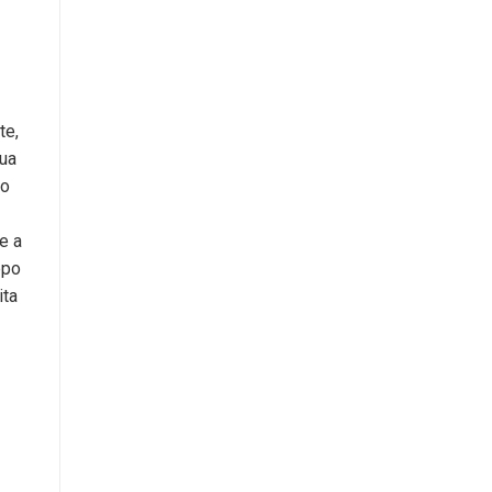
te,
sua
co
e a
ppo
ita