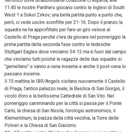
fieristico dove un’abbondante colazione ci aspetta; alle
11.40 le nostre Panthers giocano contro le inglesi di South
West 1 a Sokol Zirkov; una bella partita punto a punto che,
però, ci vede uscire sconfitte per 21-16. Dopo il pranzo la
squadra ne ha approfittato per fare un giro veloce al
Castello di Praga perché c’era da giocare nel pomeriggio la
prima partita della seconda fase contro le tedesche
Stuttgart Eagles dove vinciamo 34-12 ma è fuori dal campo
che vinciamo tutti poiché le ragazze delle due squadre si
“gemellano” e vanno a cena insieme e anche il post-cena lo
passano insieme.
Il 15 mattina le IBR/Angels visitano nuovamente il Castello
di Praga, l’antico palazzo reale, la Basilica di San Giorgio, il
vicolo d’oro e la bellissima Cattedrale di San Vito. Nel
pomeriggio camminando per la città si passa per il Ponte
Carlo, la chiesa di San Nicola, l’orologio astronomico, il
Klementinum, la piazza della città vecchia, la Torre delle
Polveri e la Chiesa di San Giacomo.