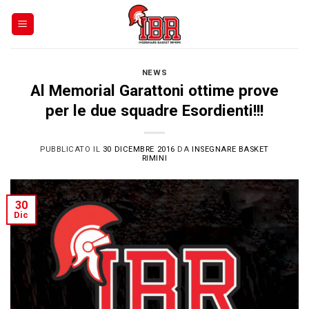
Skip
to
content
NEWS
Al Memorial Garattoni ottime prove
per le due squadre Esordienti!!!
PUBBLICATO IL
30 DICEMBRE 2016
DA
INSEGNARE BASKET
RIMINI
30
Dic