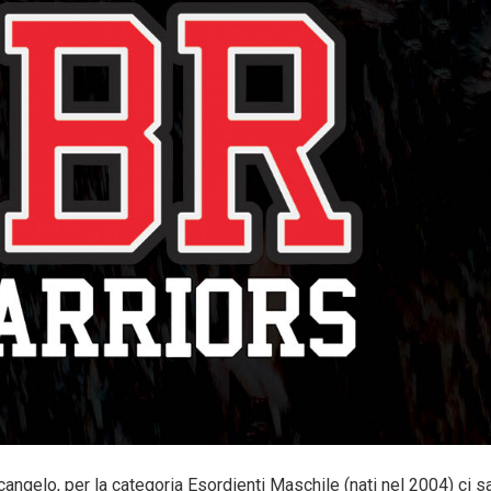
ngelo, per la categoria Esordienti Maschile (nati nel 2004) ci s