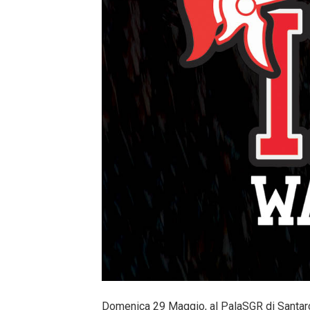
Domenica 29 Maggio, al PalaSGR di Santarca