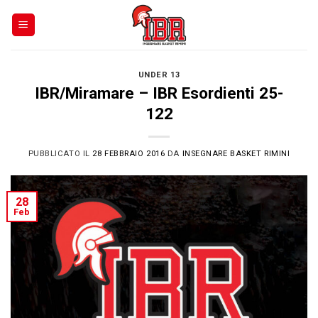
Skip
to
content
UNDER 13
IBR/Miramare – IBR Esordienti 25-
122
PUBBLICATO IL
28 FEBBRAIO 2016
DA
INSEGNARE BASKET RIMINI
28
Feb