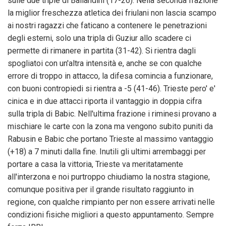
sulle due triple di Ballandini (17-26). Nella seconda frazione
la miglior freschezza atletica dei friulani non lascia scampo
ai nostri ragazzi che faticano a contenere le penetrazioni
degli esterni, solo una tripla di Guziur allo scadere ci
permette di rimanere in partita (31-42). Si rientra dagli
spogliatoi con un'altra intensità e, anche se con qualche
errore di troppo in attacco, la difesa comincia a funzionare,
con buoni contropiedi si rientra a -5 (41-46). Trieste pero' e'
cinica e in due attacci riporta il vantaggio in doppia cifra
sulla tripla di Babic. Nell'ultima frazione i riminesi provano a
mischiare le carte con la zona ma vengono subito puniti da
Rabusin e Babic che portano Trieste al massimo vantaggio
(+18) a 7 minuti dalla fine. Inutili gli ultimi arrembaggi per
portare a casa la vittoria, Trieste va meritatamente
all'interzona e noi purtroppo chiudiamo la nostra stagione,
comunque positiva per il grande risultato raggiunto in
regione, con qualche rimpianto per non essere arrivati nelle
condizioni fisiche migliori a questo appuntamento. Sempre