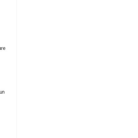
are
 un