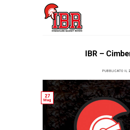
Skip
to
content
IBR – Cimbe
PUBBLICATO IL
27
Mag