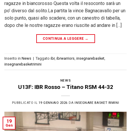
ragazze in biancorosso Questa volta il resoconto sarà un
po’ diverso dal solito.La partita la vince Bagnacavallo per un
solo punto, quasi allo scadere, con un canestro di tabella,
dopo che le nostre ragazze erano riuscite ad andare in […]
CONTINUA A LEGGERE
→
Inserito in
News
|
Taggato
ibr
,
ibrwarriors
,
insegnarebasket
,
insegnarebasketrimini
NEWS
U13F: IBR Rosso – Titano RSM 44-32
PUBBLICATO IL
19 GENNAIO 2026
DA
INSEGNARE BASKET RIMINI
19
Gen