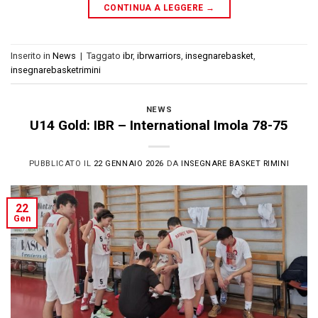
CONTINUA A LEGGERE
→
Inserito in
News
|
Taggato
ibr
,
ibrwarriors
,
insegnarebasket
,
insegnarebasketrimini
NEWS
U14 Gold: IBR – International Imola 78-75
PUBBLICATO IL
22 GENNAIO 2026
DA
INSEGNARE BASKET RIMINI
22
Gen