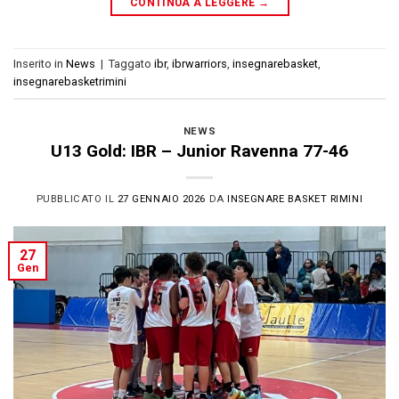
CONTINUA A LEGGERE
→
Inserito in
News
|
Taggato
ibr
,
ibrwarriors
,
insegnarebasket
,
insegnarebasketrimini
NEWS
U13 Gold: IBR – Junior Ravenna 77-46
PUBBLICATO IL
27 GENNAIO 2026
DA
INSEGNARE BASKET RIMINI
27
Gen