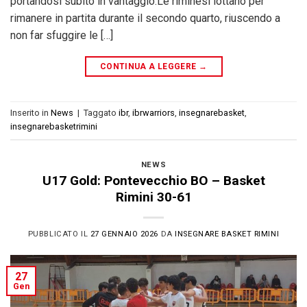
portandosi subito in vantaggio.Le riminesi lottano per
rimanere in partita durante il secondo quarto, riuscendo a
non far sfuggire le […]
CONTINUA A LEGGERE
→
Inserito in
News
|
Taggato
ibr
,
ibrwarriors
,
insegnarebasket
,
insegnarebasketrimini
NEWS
U17 Gold: Pontevecchio BO – Basket
Rimini 30-61
PUBBLICATO IL
27 GENNAIO 2026
DA
INSEGNARE BASKET RIMINI
27
Gen