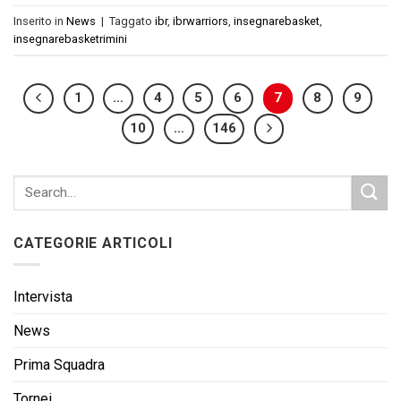
Inserito in
News
|
Taggato
ibr
,
ibrwarriors
,
insegnarebasket
,
insegnarebasketrimini
1
…
4
5
6
7
8
9
10
…
146
CATEGORIE ARTICOLI
Intervista
News
Prima Squadra
Tornei