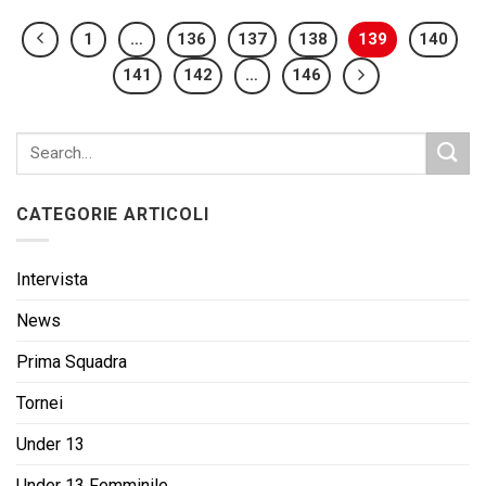
1
…
136
137
138
139
140
141
142
…
146
CATEGORIE ARTICOLI
Intervista
News
Prima Squadra
Tornei
Under 13
Under 13 Femminile