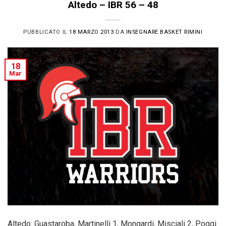
Altedo – IBR 56 – 48
PUBBLICATO IL
18 MARZO 2013
DA
INSEGNARE BASKET RIMINI
18
Mar
Altedo: Guastaroba, Martinelli 1, Mongardi, Misciali 2, Poggi