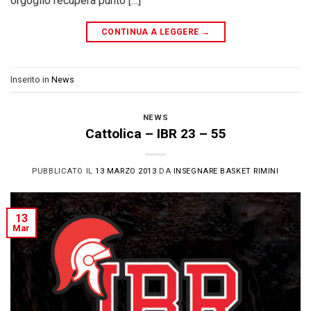
orgoglio recupera punto […]
CONTINUA A LEGGERE
→
Inserito in
News
NEWS
Cattolica – IBR 23 – 55
PUBBLICATO IL
13 MARZO 2013
DA
INSEGNARE BASKET RIMINI
13
Mar