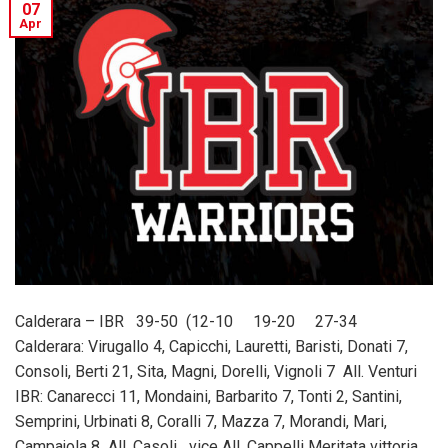
07
Apr
Calderara – IBR 39-50 (12-10 19-20 27-34
Calderara: Virugallo 4, Capicchi, Lauretti, Baristi, Donati 7,
Consoli, Berti 21, Sita, Magni, Dorelli, Vignoli 7 All. Venturi
IBR: Canarecci 11, Mondaini, Barbarito 7, Tonti 2, Santini,
Semprini, Urbinati 8, Coralli 7, Mazza 7, Morandi, Mari,
Campajola 8 All. Casoli vice All. Cappelli Meritata vittoria