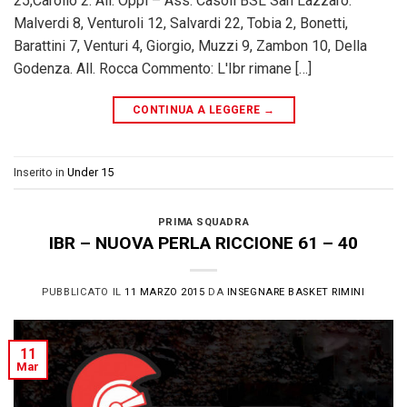
25,Carollo 2. All. Oppi – Ass. Casoli BSL San Lazzaro:
Malverdi 8, Venturoli 12, Salvardi 22, Tobia 2, Bonetti,
Barattini 7, Venturi 4, Giorgio, Muzzi 9, Zambon 10, Della
Godenza. All. Rocca Commento: L'Ibr rimane […]
CONTINUA A LEGGERE
→
Inserito in
Under 15
PRIMA SQUADRA
IBR – NUOVA PERLA RICCIONE 61 – 40
PUBBLICATO IL
11 MARZO 2015
DA
INSEGNARE BASKET RIMINI
11
Mar