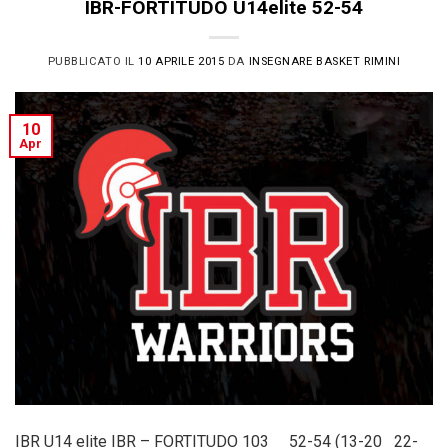
IBR-FORTITUDO U14elite 52-54
PUBBLICATO IL
10 APRILE 2015
DA
INSEGNARE BASKET RIMINI
10
Apr
IBR U14 elite IBR – FORTITUDO 103 52-54 (13-20 22-